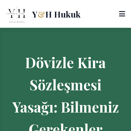
Y
&
H Hukuk
Dövizle Kira
Sözleşmesi
Yasağı: Bilmeniz
Gerekenler