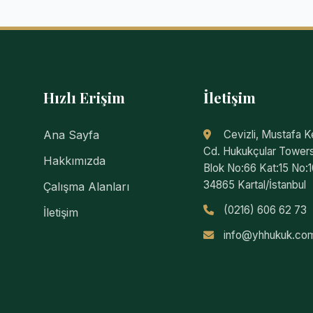
Hızlı Erişim
İletişim
Ana Sayfa
Cevizli, Mustafa 
Cd. Hukukçular Tower
Hakkımızda
Blok No:66 Kat:15 No:1
34865 Kartal/İstanbul
Çalışma Alanları
(0216) 606 62 73
İletişim
info@yhhukuk.co