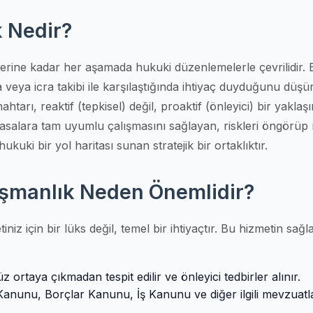
k Nedir?
yelerine kadar her aşamada hukuki düzenlemelerle çevrilidir. 
 veya icra takibi ile karşılaştığında ihtiyaç duyduğunu düşü
arı, reaktif (tepkisel) değil, proaktif (önleyici) bir yaklaşı
 yasalara tam uyumlu çalışmasını sağlayan, riskleri öngörüp
ukuki bir yol haritası sunan stratejik bir ortaklıktır.
nışmanlık Neden Önemlidir?
iz için bir lüks değil, temel bir ihtiyaçtır. Bu hizmetin sağl
ortaya çıkmadan tespit edilir ve önleyici tedbirler alınır.
et Kanunu, Borçlar Kanunu, İş Kanunu ve diğer ilgili mevzuat