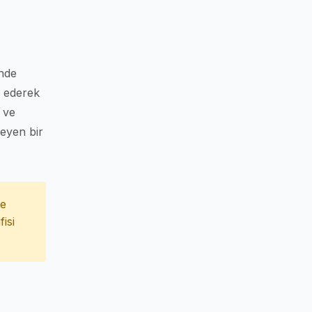
nde
e ederek
a ve
leyen bir
ce
isi