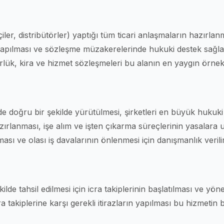
çiler, distribütörler) yaptığı tüm ticari anlaşmaların hazırlan
 yapılması ve sözleşme müzakerelerinde hukuki destek sağl
ütörlük, kira ve hizmet sözleşmeleri bu alanın en yaygın örnekl
inde doğru bir şekilde yürütülmesi, şirketleri en büyük hukuki
azırlanması, işe alım ve işten çıkarma süreçlerinin yasalara
ması ve olası iş davalarının önlenmesi için danışmanlık verilir
ilde tahsil edilmesi için icra takiplerinin başlatılması ve yöne
 takiplerine karşı gerekli itirazların yapılması bu hizmetin b