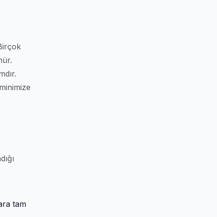
Birçok
nür.
mdır.
 minimize
adığı
lara tam