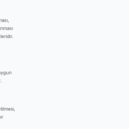
ması,
anması
eridir.
 uygun
.
tilmesi,
ir