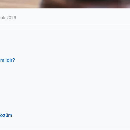
cak 2026
mlidir?
 Çözüm