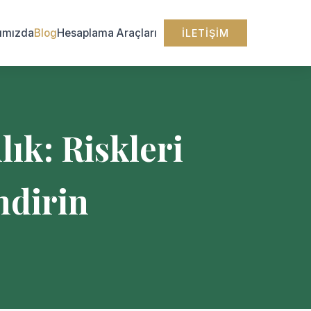
ımızda
Blog
Hesaplama Araçları
İLETIŞIM
ık: Riskleri
ndirin