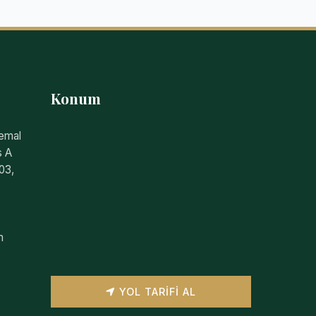
Konum
Kemal
s A
03,
m
YOL TARIFI AL