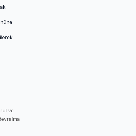
cak
 önüne
ilerek
urul ve
 devralma