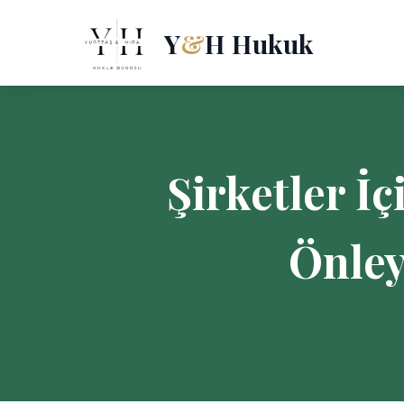
Y
&
H Hukuk
Şirketler İ
Önley