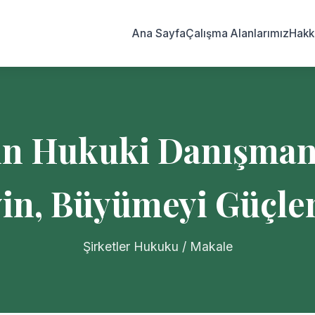
Ana Sayfa
Çalışma Alanlarımız
Hakk
çin Hukuki Danışmanl
in, Büyümeyi Güçle
Şirketler Hukuku / Makale