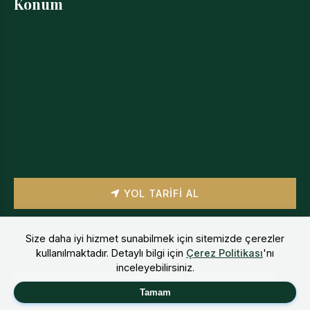
Konum
YOL TARIFI AL
Size daha iyi hizmet sunabilmek için sitemizde çerezler
kullanılmaktadır. Detaylı bilgi için
Çerez Politikası
'nı
inceleyebilirsiniz.
©
2026
Yurttaş & Hıra Hukuk Bürosu. Tüm Hakları Saklıdır.
Çerez Politikası
Tamam